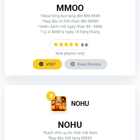
MMOO
? Mưa hồng bao tặng đến 888.888K
? Nạp đầu từ 50K nhận đến 8888K
? Điểm danh mỗi ngày nhận 88 - 888K
? Lỳ xì 8888 tỷ ngày 18 hàng tháng
5.0
New players only
VISIT
Read Review
8
NOHU
NOHU
?Xanh chín uy tín nhất Việt Nam
?Nạp đầu 50K tặng 8888K