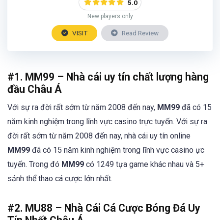
5.0
New players only
VISIT
Read Review
#1. MM99 – Nhà cái uy tín chất lượng hàng
đầu Châu Á
Với sự ra đời rất sớm từ năm 2008 đến nay,
MM99
đã có 15
năm kinh nghiệm trong lĩnh vực casino trực tuyến. Với sự ra
đời rất sớm từ năm 2008 đến nay, nhà cái uy tín online
MM99
đã có 15 năm kinh nghiệm trong lĩnh vực casino ực
tuyến. Trong đó
MM99
có 1249 tựa game khác nhau và 5+
sảnh thể thao cá cược lớn nhất.
#2. MU88 – Nhà Cái Cá Cược Bóng Đá Uy