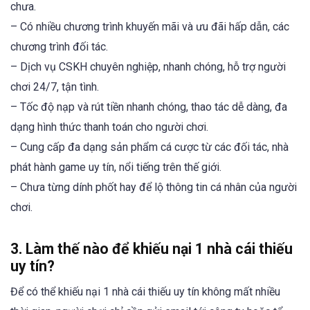
chưa.
– Có nhiều chương trình khuyến mãi và ưu đãi hấp dẫn, các
chương trình đối tác.
– Dịch vụ CSKH chuyên nghiệp, nhanh chóng, hỗ trợ người
chơi 24/7, tận tình.
– Tốc độ nạp và rút tiền nhanh chóng, thao tác dễ dàng, đa
dạng hình thức thanh toán cho người chơi.
– Cung cấp đa dạng sản phẩm cá cược từ các đối tác, nhà
phát hành game uy tín, nổi tiếng trên thế giới.
– Chưa từng dính phốt hay để lộ thông tin cá nhân của người
chơi.
3. Làm thế nào để khiếu nại 1 nhà cái thiếu
uy tín?
Để có thể khiếu nại 1 nhà cái thiếu uy tín không mất nhiều