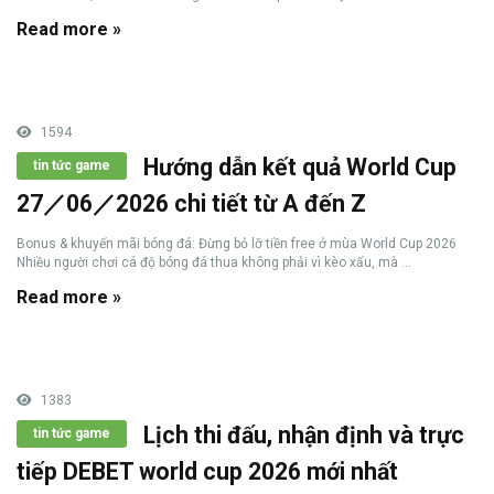
Read more »
1594
Hướng dẫn kết quả World Cup
tin tức game
27／06／2026 chi tiết từ A đến Z
Bonus & khuyến mãi bóng đá: Đừng bỏ lỡ tiền free ở mùa World Cup 2026
Nhiều người chơi cá độ bóng đá thua không phải vì kèo xấu, mà ...
Read more »
1383
Lịch thi đấu, nhận định và trực
tin tức game
tiếp DEBET world cup 2026 mới nhất