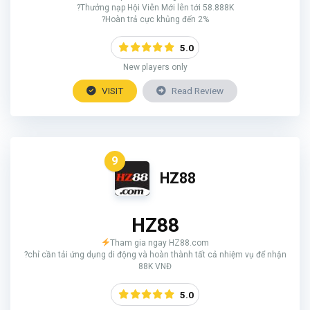
?Thưởng nạp Hội Viên Mới lên tới 58.888K
?Hoàn trả cực khủng đến 2%
5.0
New players only
VISIT
Read Review
9
HZ88
HZ88
Tham gia ngay HZ88.com
?chỉ cần tải ứng dụng di động và hoàn thành tất cả nhiệm vụ để nhận
88K VNĐ
5.0