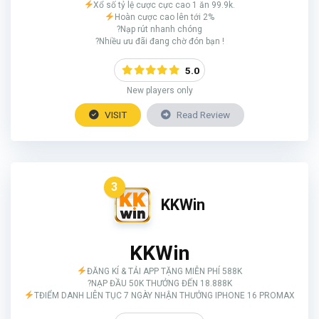
Xổ số tỷ lệ cược cực cao 1 ăn 99.9k.
Hoàn cược cao lên tới 2%
?Nạp rút nhanh chóng
?Nhiều ưu đãi đang chờ đón bạn !
5.0
New players only
VISIT
Read Review
3
KKWin
KKWin
ĐĂNG KÍ & TẢI APP TẶNG MIỄN PHÍ 588K
?NẠP ĐẦU 50K THƯỞNG ĐẾN 18.888K
TĐIỂM DANH LIÊN TỤC 7 NGÀY NHẬN THƯỞNG IPHONE 16 PROMAX