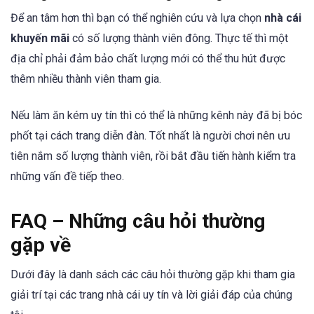
Để an tâm hơn thì bạn có thể nghiên cứu và lựa chọn
nhà cái
khuyến mãi
có số lượng thành viên đông. Thực tế thì một
địa chỉ phải đảm bảo chất lượng mới có thể thu hút được
thêm nhiều thành viên tham gia.
Nếu làm ăn kém uy tín thì có thể là những kênh này đã bị bóc
phốt tại cách trang diễn đàn. Tốt nhất là người chơi nên ưu
tiên nắm số lượng thành viên, rồi bắt đầu tiến hành kiểm tra
những vấn đề tiếp theo.
FAQ
–
Những câu hỏi thường
gặp về
Dưới đây là danh sách các câu hỏi thường gặp khi tham gia
giải trí tại các trang nhà cái uy tín và lời giải đáp của chúng