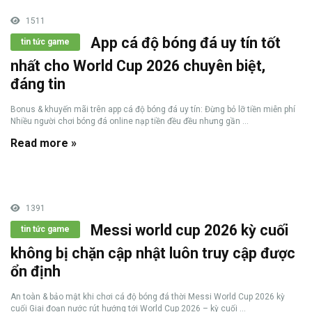
1511
App cá độ bóng đá uy tín tốt
tin tức game
nhất cho World Cup 2026 chuyên biệt,
đáng tin
Bonus & khuyến mãi trên app cá độ bóng đá uy tín: Đừng bỏ lỡ tiền miễn phí
Nhiều người chơi bóng đá online nạp tiền đều đều nhưng gần ...
Read more »
1391
Messi world cup 2026 kỳ cuối
tin tức game
không bị chặn cập nhật luôn truy cập được
ổn định
An toàn & bảo mật khi chơi cá độ bóng đá thời Messi World Cup 2026 kỳ
cuối Giai đoạn nước rút hướng tới World Cup 2026 – kỳ cuối ...