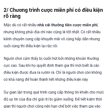
2/ Chương trình cược miễn phí có điều kiện
rõ ràng
Mặc dù có rất nhiều
nhà cái thưởng tiền cược miễn phí
,
nhưng không phải địa chỉ nào cũng là tốt nhất. Có rất nhiều
kênh chuyên cung cấp khuyến mãi vô cùng hấp dẫn nhưng
cuối cùng thì điều kiện lại rắc rối.
Người chơi cảm thấy bị cuốn hút bởi những khoản thưởng
cực cao. Sau khi họ quyết định tham gia thì mới biết là các
điều kiện được đưa ra rườm rà. Chỉ là người chơi còn không
có khả năng để hoàn thành hết những điều kiện này.
Sự gian lận trong quá trình cung cấp thông tin khiến cho mức
độ uy tín của địa chỉ giải trí bị giảm xuống. Để tiết kiệm thời
gian thì người chơi cũng nên hạn chế bớt việc tham gia vào