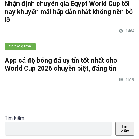
Nhận định chuyên gia Egypt World Cup tối
nay khuyến mãi hấp dẫn nhất không nên bỏ
lỡ
1464
tin tức game
App cá độ bóng đá uy tín tốt nhất cho
World Cup 2026 chuyên biệt, đáng tin
1519
Tìm kiếm
Tìm
kiếm