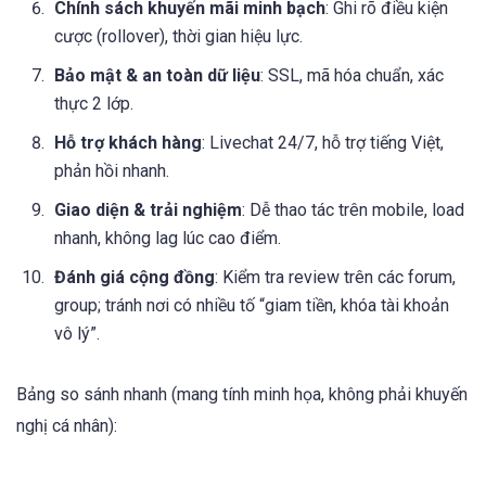
Chính sách khuyến mãi minh bạch
: Ghi rõ điều kiện
cược (rollover), thời gian hiệu lực.
Bảo mật & an toàn dữ liệu
: SSL, mã hóa chuẩn, xác
thực 2 lớp.
Hỗ trợ khách hàng
: Livechat 24/7, hỗ trợ tiếng Việt,
phản hồi nhanh.
Giao diện & trải nghiệm
: Dễ thao tác trên mobile, load
nhanh, không lag lúc cao điểm.
Đánh giá cộng đồng
: Kiểm tra review trên các forum,
group; tránh nơi có nhiều tố “giam tiền, khóa tài khoản
vô lý”.
Bảng so sánh nhanh (mang tính minh họa, không phải khuyến
nghị cá nhân):