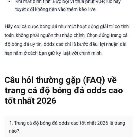
Khi mất bình tĩnh: Bực bội vì thua phút 90+; lúc này
tuyệt đối không nên vào thêm kèo live.
Hãy coi cá cược bóng đá như một hoạt động giải trí có tính
toán, không phải nguồn thu nhập chính. Chọn đúng trang cá
độ bóng đá uy tín, odds cao chỉ là bước đầu; lợi nhuận dài
hạn nằm ở cách bạn giữ kỷ luật với chính mình.
Câu hỏi thường gặp (FAQ) về
trang cá độ bóng đá odds cao
tốt nhất 2026
1. Trang cá độ bóng đá odds cao tốt nhất 2026 là trang
nào?