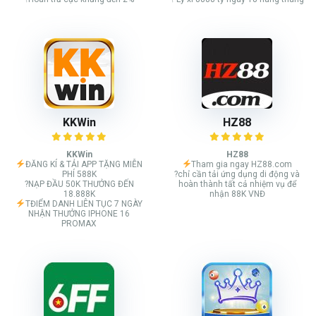
KKWin
HZ88
KKWin
HZ88
ĐĂNG KÍ & TẢI APP TẶNG MIỄN
Tham gia ngay HZ88.com
PHÍ 588K
?chỉ cần tải ứng dụng di động và
?NẠP ĐẦU 50K THƯỞNG ĐẾN
hoàn thành tất cả nhiệm vụ để
18.888K
nhận 88K VNĐ
TĐIỂM DANH LIÊN TỤC 7 NGÀY
NHẬN THƯỞNG IPHONE 16
PROMAX