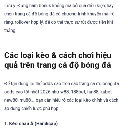
Lưu ý: Đừng ham bonus khủng mà bỏ qua điều kiện; hãy
chọn trang cá độ bóng đá có chương trình khuyến mãi rõ
ràng, rollover hợp lý, để có thể thực sự rút được tiền khi
thắng.
Các loại kèo & cách chơi hiệu
quả trên trang cá độ bóng đá
Để tận dụng lợi thế odds cao trên các trang cá độ bóng đá
odds cao tốt nhất 2026 như w88, 188bet, fun88, kubet,
new88, mu88…, bạn cần hiểu rõ các loại kèo chính và cách
áp dụng chiến lược phù hợp.
1. Kèo châu Á (Handicap)