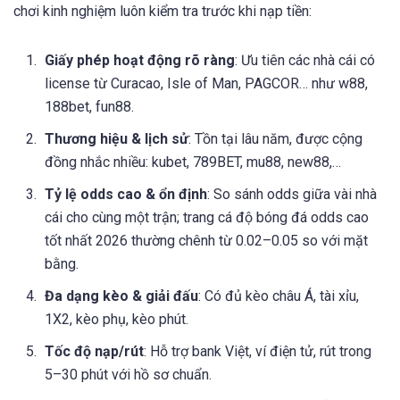
chơi kinh nghiệm luôn kiểm tra trước khi nạp tiền:
Giấy phép hoạt động rõ ràng
: Ưu tiên các nhà cái có
license từ Curacao, Isle of Man, PAGCOR… như w88,
188bet, fun88.
Thương hiệu & lịch sử
: Tồn tại lâu năm, được cộng
đồng nhắc nhiều: kubet, 789BET, mu88, new88,…
Tỷ lệ odds cao & ổn định
: So sánh odds giữa vài nhà
cái cho cùng một trận; trang cá độ bóng đá odds cao
tốt nhất 2026 thường chênh từ 0.02–0.05 so với mặt
bằng.
Đa dạng kèo & giải đấu
: Có đủ kèo châu Á, tài xỉu,
1X2, kèo phụ, kèo phút.
Tốc độ nạp/rút
: Hỗ trợ bank Việt, ví điện tử, rút trong
5–30 phút với hồ sơ chuẩn.