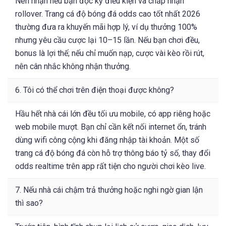
Nên nhận nếu bạn đọc kỹ điều kiện và chấp nhận
rollover. Trang cá độ bóng đá odds cao tốt nhất 2026
thường đưa ra khuyến mãi hợp lý, ví dụ thưởng 100%
nhưng yêu cầu cược lại 10–15 lần. Nếu bạn chơi đều,
bonus là lợi thế; nếu chỉ muốn nạp, cược vài kèo rồi rút,
nên cân nhắc không nhận thưởng.
6. Tôi có thể chơi trên điện thoại được không?
Hầu hết nhà cái lớn đều tối ưu mobile, có app riêng hoặc
web mobile mượt. Bạn chỉ cần kết nối internet ổn, tránh
dùng wifi công cộng khi đăng nhập tài khoản. Một số
trang cá độ bóng đá còn hỗ trợ thông báo tỷ số, thay đổi
odds realtime trên app rất tiện cho người chơi kèo live.
7. Nếu nhà cái chậm trả thưởng hoặc nghi ngờ gian lận
thì sao?