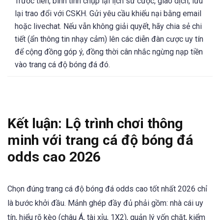
Trước tiên, bình tĩnh chụp lại lịch sử cược, giao dịch, lưu
lại trao đổi với CSKH. Gửi yêu cầu khiếu nại bằng email
hoặc livechat. Nếu vẫn không giải quyết, hãy chia sẻ chi
tiết (ẩn thông tin nhạy cảm) lên các diễn đàn cược uy tín
để cộng đồng góp ý, đồng thời cân nhắc ngừng nạp tiền
vào trang cá độ bóng đá đó.
Kết luận: Lộ trình chơi thông
minh với trang cá độ bóng đá
odds cao 2026
Chọn đúng trang cá độ bóng đá odds cao tốt nhất 2026 chỉ
là bước khởi đầu. Mảnh ghép đầy đủ phải gồm: nhà cái uy
tín, hiểu rõ kèo (châu Á, tài xỉu, 1X2), quản lý vốn chặt, kiểm