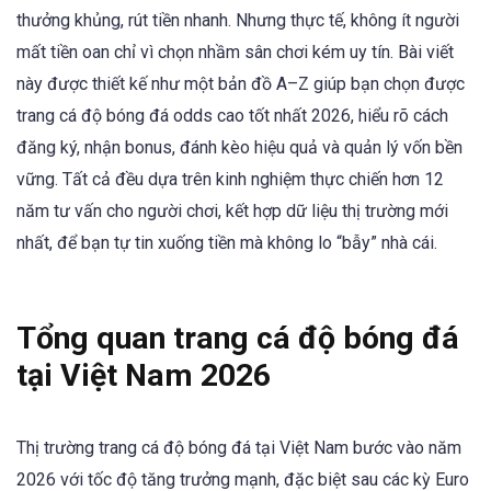
thưởng khủng, rút tiền nhanh. Nhưng thực tế, không ít người
mất tiền oan chỉ vì chọn nhầm sân chơi kém uy tín. Bài viết
này được thiết kế như một bản đồ A–Z giúp bạn chọn được
trang cá độ bóng đá odds cao tốt nhất 2026, hiểu rõ cách
đăng ký, nhận bonus, đánh kèo hiệu quả và quản lý vốn bền
vững. Tất cả đều dựa trên kinh nghiệm thực chiến hơn 12
năm tư vấn cho người chơi, kết hợp dữ liệu thị trường mới
nhất, để bạn tự tin xuống tiền mà không lo “bẫy” nhà cái.
Tổng quan trang cá độ bóng đá
tại Việt Nam 2026
Thị trường trang cá độ bóng đá tại Việt Nam bước vào năm
2026 với tốc độ tăng trưởng mạnh, đặc biệt sau các kỳ Euro