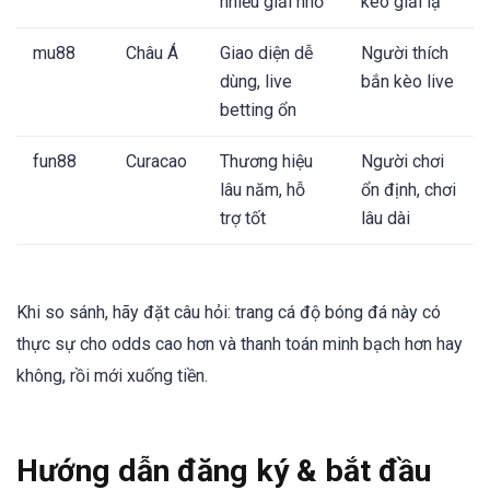
nhiều giải nhỏ
kèo giải lạ
mu88
Châu Á
Giao diện dễ
Người thích
dùng, live
bắn kèo live
betting ổn
fun88
Curacao
Thương hiệu
Người chơi
lâu năm, hỗ
ổn định, chơi
trợ tốt
lâu dài
Khi so sánh, hãy đặt câu hỏi: trang cá độ bóng đá này có
thực sự cho odds cao hơn và thanh toán minh bạch hơn hay
không, rồi mới xuống tiền.
Hướng dẫn đăng ký & bắt đầu