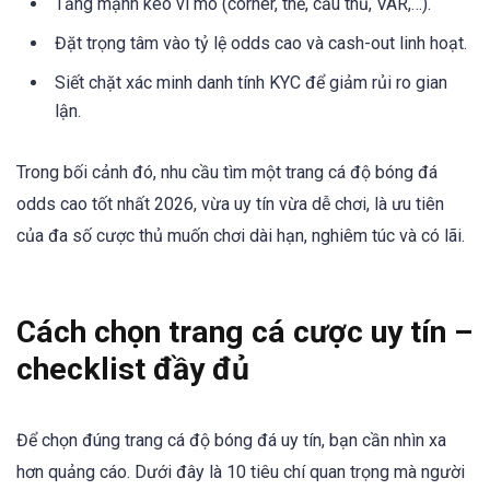
Tăng mạnh kèo vi mô (corner, thẻ, cầu thủ, VAR,…).
Đặt trọng tâm vào tỷ lệ odds cao và cash-out linh hoạt.
Siết chặt xác minh danh tính KYC để giảm rủi ro gian
lận.
Trong bối cảnh đó, nhu cầu tìm một trang cá độ bóng đá
odds cao tốt nhất 2026, vừa uy tín vừa dễ chơi, là ưu tiên
của đa số cược thủ muốn chơi dài hạn, nghiêm túc và có lãi.
Cách chọn trang cá cược uy tín –
checklist đầy đủ
Để chọn đúng trang cá độ bóng đá uy tín, bạn cần nhìn xa
hơn quảng cáo. Dưới đây là 10 tiêu chí quan trọng mà người