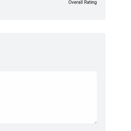
Overall Rating