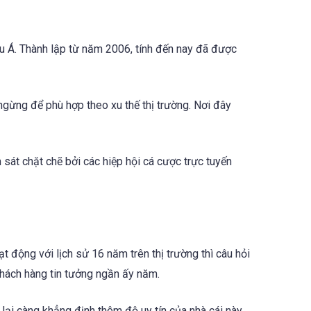
âu Á. Thành lập từ năm 2006, tính đến nay đã được
ngừng để phù hợp theo xu thế thị trường. Nơi đây
 sát chặt chẽ bởi các hiệp hội cá cược trực tuyến
t động với lịch sử 16 năm trên thị trường thì câu hỏi
khách hàng tin tưởng ngần ấy năm.
lại càng khẳng định thêm độ uy tín của nhà cái này.