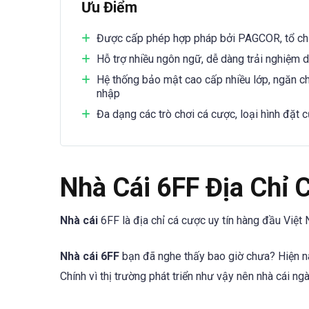
Ưu Điểm
Được cấp phép hợp pháp bởi PAGCOR, tổ chức
Hỗ trợ nhiều ngôn ngữ, dễ dàng trải nghiệm d
Hệ thống bảo mật cao cấp nhiều lớp, ngăn c
nhập
Đa dạng các trò chơi cá cược, loại hình đặt
Nhà Cái 6FF Địa Chỉ 
Nhà cái
6FF là địa chỉ cá cược uy tín hàng đầu Việt 
Nhà cái 6FF
bạn đã nghe thấy bao giờ chưa? Hiện nay
Chính vì thị trường phát triển như vậy nên nhà cái ngà