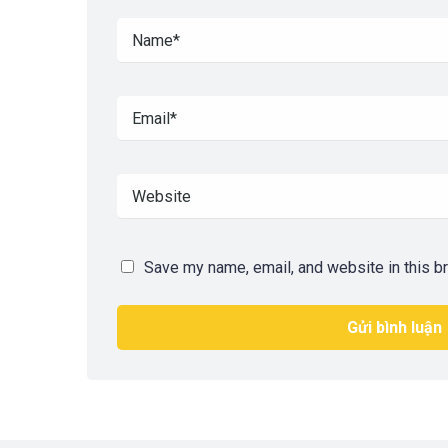
Save my name, email, and website in this b