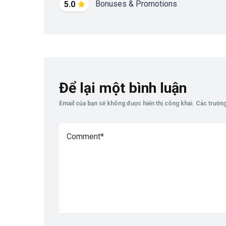
Bonuses & Promotions
5.0
Để lại một bình luận
Email của bạn sẽ không được hiển thị công khai.
Các trườn