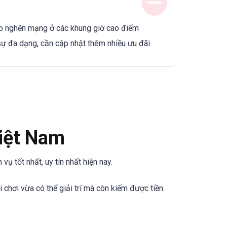
o nghẽn mạng ở các khung giờ cao điểm
ự đa dạng, cần cập nhật thêm nhiều ưu đãi
Việt Nam
ụ tốt nhất, uy tín nhất hiện nay.
chơi vừa có thể giải trí mà còn kiếm được tiền.