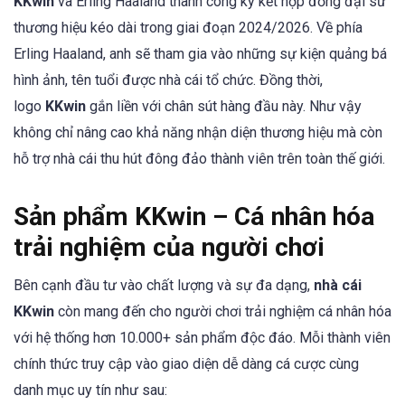
KKwin
và Erling Haaland thành công ký kết hợp đồng đại sứ
thương hiệu kéo dài trong giai đoạn 2024/2026. Về phía
Erling Haaland, anh sẽ tham gia vào những sự kiện quảng bá
hình ảnh, tên tuổi được nhà cái tổ chức. Đồng thời,
logo
KKwin
gắn liền với chân sút hàng đầu này. Như vậy
không chỉ nâng cao khả năng nhận diện thương hiệu mà còn
hỗ trợ nhà cái thu hút đông đảo thành viên trên toàn thế giới.
Sản phẩm KKwin – Cá nhân hóa
trải nghiệm của người chơi
Bên cạnh đầu tư vào chất lượng và sự đa dạng,
nhà cái
KKwin
còn mang đến cho người chơi trải nghiệm cá nhân hóa
với hệ thống hơn 10.000+ sản phẩm độc đáo. Mỗi thành viên
chính thức truy cập vào giao diện dễ dàng cá cược cùng
danh mục uy tín như sau: