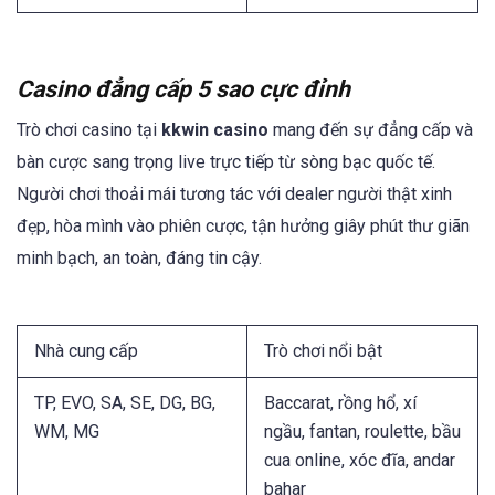
Casino đẳng cấp 5 sao cực đỉnh
Trò chơi casino tại
kkwin casino
mang đến sự đẳng cấp và
bàn cược sang trọng live trực tiếp từ sòng bạc quốc tế.
Người chơi thoải mái tương tác với dealer người thật xinh
đẹp, hòa mình vào phiên cược, tận hưởng giây phút thư giãn
minh bạch, an toàn, đáng tin cậy.
Nhà cung cấp
Trò chơi nổi bật
TP, EVO, SA, SE, DG, BG,
Baccarat, rồng hổ, xí
WM, MG
ngầu, fantan, roulette, bầu
cua online, xóc đĩa, andar
bahar