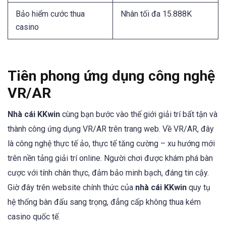
Bảo hiểm cước thua
Nhân tối đa 15.888K
casino
Tiên phong ứng dụng công nghệ
VR/AR
Nhà cái
KKwin
cùng bạn bước vào thế giới giải trí bất tận và
thành công ứng dụng VR/AR trên trang web. Về VR/AR, đây
là công nghệ thực tế ảo, thực tế tăng cường – xu hướng mới
trên nền tảng giải trí online. Người chơi được khám phá bàn
cược với tính chân thực, đảm bảo minh bạch, đáng tin cậy.
Giờ đây trên website chính thức của
nhà cái KKwin
quy tụ
hệ thống bàn đấu sang trọng, đẳng cấp không thua kém
casino quốc tế.