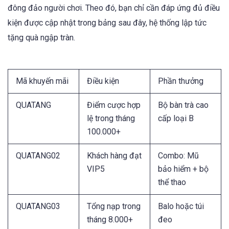
đông đảo người chơi. Theo đó, bạn chỉ cần đáp ứng đủ điều
kiện được cập nhật trong bảng sau đây, hệ thống lập tức
tặng quà ngập tràn.
Mã khuyến mãi
Điều kiện
Phần thưởng
QUATANG
Điểm cược hợp
Bộ bàn trà cao
lệ trong tháng
cấp loại B
100.000+
QUATANG02
Khách hàng đạt
Combo: Mũ
VIP5
bảo hiểm + bộ
thể thao
QUATANG03
Tổng nạp trong
Balo hoặc túi
tháng 8.000+
đeo