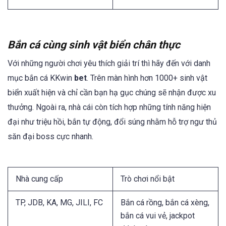
Bắn cá cùng sinh vật biển chân thực
Với những người chơi yêu thích giải trí thì hãy đến với danh
mục bắn cá KKwin
bet
. Trên màn hình hơn 1000+ sinh vật
biển xuất hiện và chỉ cần bạn hạ gục chúng sẽ nhận được xu
thưởng. Ngoài ra, nhà cái còn tích hợp những tính năng hiện
đại như triệu hồi, bắn tự động, đổi súng nhằm hỗ trợ ngư thủ
săn đại boss cực nhanh.
Nhà cung cấp
Trò chơi nổi bật
TP, JDB, KA, MG, JILI, FC
Bắn cá rồng, bắn cá xèng,
bắn cá vui vẻ, jackpot