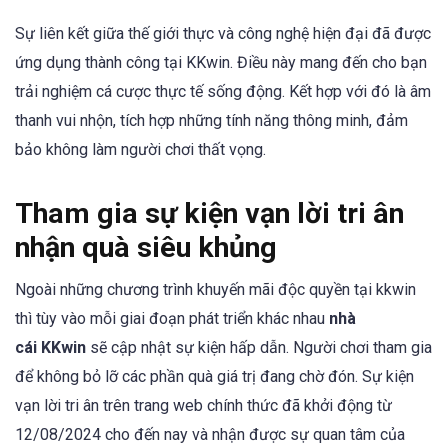
Sự liên kết giữa thế giới thực và công nghệ hiện đại đã được
ứng dụng thành công tại KKwin. Điều này mang đến cho bạn
trải nghiệm cá cược thực tế sống động. Kết hợp với đó là âm
thanh vui nhộn, tích hợp những tính năng thông minh, đảm
bảo không làm người chơi thất vọng.
Tham gia sự kiện vạn lời tri ân
nhận quà siêu khủng
Ngoài những chương trình khuyến mãi độc quyền tại kkwin
thì tùy vào mỗi giai đoạn phát triển khác nhau
nhà
cái
KKwin
sẽ cập nhật sự kiện hấp dẫn. Người chơi tham gia
để không bỏ lỡ các phần quà giá trị đang chờ đón. Sự kiện
vạn lời tri ân trên trang web chính thức đã khởi động từ
12/08/2024 cho đến nay và nhận được sự quan tâm của