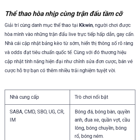
Thể thao hòa nhịp cùng trận đấu tầm cỡ
Giải trí cùng danh mục thể thao tại
Kkwin
, người chơi được
hòa mình vào những trận đấu live trực tiếp hấp dẫn, gay cấn.
Nhà cái cập nhật bảng kèo từ sớm, hiển thị thông số rõ ràng
và odds đạt tiêu chuẩn quốc tế. Cùng với đó thương hiệu
cập nhật tính năng hiện đại như chỉnh sửa đơn cược, bán vé
cược hỗ trợ bạn có thêm nhiều trải nghiệm tuyệt vời.
Nhà cung cấp
Trò chơi nổi bật
SABA, CMD, SBO, UG, CR,
Bóng đá, bóng bàn, quyền
IM
anh, đua xe, quần vợt, cầu
lông, bóng chuyền, bóng
rổ, bóng ném.