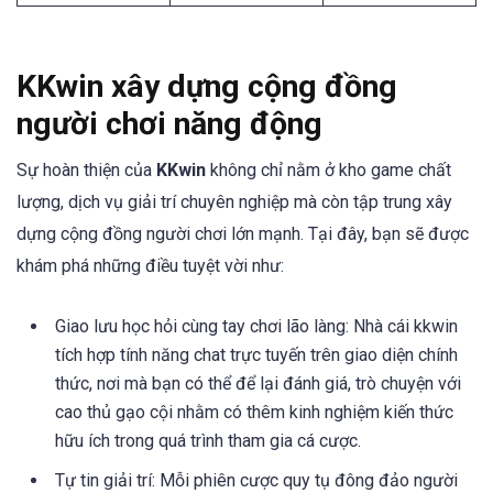
KKwin xây dựng cộng đồng
người chơi năng động
Sự hoàn thiện của
KKwin
không chỉ nằm ở kho game chất
lượng, dịch vụ giải trí chuyên nghiệp mà còn tập trung xây
dựng cộng đồng người chơi lớn mạnh. Tại đây, bạn sẽ được
khám phá những điều tuyệt vời như:
Giao lưu học hỏi cùng tay chơi lão làng: Nhà cái kkwin
tích hợp tính năng chat trực tuyến trên giao diện chính
thức, nơi mà bạn có thể để lại đánh giá, trò chuyện với
cao thủ gạo cội nhằm có thêm kinh nghiệm kiến thức
hữu ích trong quá trình tham gia cá cược.
Tự tin giải trí: Mỗi phiên cược quy tụ đông đảo người