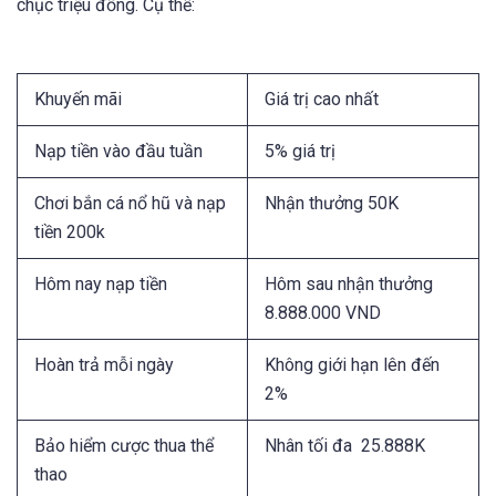
chục triệu đồng. Cụ thể:
Khuyến mãi
Giá trị cao nhất
Nạp tiền vào đầu tuần
5% giá trị
Chơi bắn cá nổ hũ và nạp
Nhận thưởng 50K
tiền 200k
Hôm nay nạp tiền
Hôm sau nhận thưởng
8.888.000 VND
Hoàn trả mỗi ngày
Không giới hạn lên đến
2%
Bảo hiểm cược thua thể
Nhân tối đa 25.888K
thao