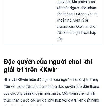
ngay sau khi phiên cược
kết thúcNgười chơi nhận
tiền thắng tự động vào tài
khoản hội viênTỷ lệ
thường cao kkwin mang
đến khoản lợi nhuận hấp
dẫn
Đặc quyền của người chơi khi
giải trí trên KKwin
Nhà cái KKwin
luôn đặt lợi ích của người chơi ở vị trí hàng
đầu và mang đến cho bạn những đặc quyền hấp dẫn thông
qua chương trình khuyến mãi giá trị. Mỗi thành viên chính
thức nhận được các ưu đãi phù hợp với giá trị lên đến hàng