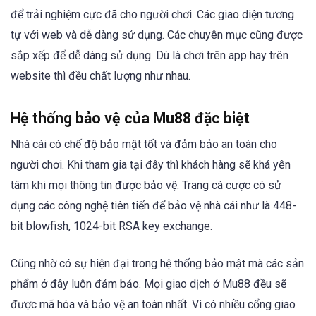
để trải nghiệm cực đã cho người chơi. Các giao diện tương
tự với web và dễ dàng sử dụng. Các chuyên mục cũng được
sắp xếp để dễ dàng sử dụng. Dù là chơi trên app hay trên
website thì đều chất lượng như nhau.
Hệ thống bảo vệ của Mu88 đặc biệt
Nhà cái có chế độ bảo mật tốt và đảm bảo an toàn cho
người chơi. Khi tham gia tại đây thì khách hàng sẽ khá yên
tâm khi mọi thông tin được bảo vệ. Trang cá cược có sử
dụng các công nghệ tiên tiến để bảo vệ nhà cái như là 448-
bit blowfish, 1024-bit RSA key exchange.
Cũng nhờ có sự hiện đại trong hệ thống bảo mật mà các sản
phẩm ở đây luôn đảm bảo. Mọi giao dịch ở Mu88 đều sẽ
được mã hóa và bảo vệ an toàn nhất. Vì có nhiều cổng giao