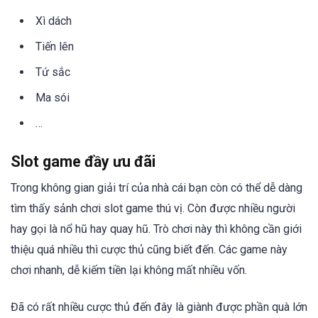
Xì dách
Tiến lên
Tứ sắc
Ma sói
…
Slot game đầy ưu đãi
Trong không gian giải trí của nhà cái bạn còn có thể dễ dàng
tìm thấy sảnh chơi slot game thú vị. Còn được nhiều người
hay gọi là nổ hũ hay quay hũ. Trò chơi này thì không cần giới
thiệu quá nhiều thì cược thủ cũng biết đến. Các game này
chơi nhanh, dễ kiếm tiền lại không mất nhiều vốn.
Đã có rất nhiều cược thủ đến đây là giành được phần quà lớn