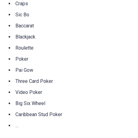
Craps
Sic Bo
Baccarat
Blackjack
Roulette
Poker
Pai Gow
Three Card Poker
Video Poker
Big Six Wheel
Caribbean Stud Poker
…