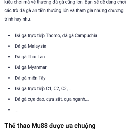
kiểu chơi mà về thưởng đá gà cũng lớn. Bạn sẽ dễ dàng chơi
các trò đá gà ăn tiền thưởng lớn và tham gia những chương
trình hay như:
Đá gà trực tiếp Thomo, đá gà Campuchia
Đá gà Malaysia
Đá gà Thái Lan
Đá gà Myanmar
Đá gà miền Tây
Đá gà trực tiếp C1, C2, C3,…
Đá gà cựa dao, cựa sắt, cựa ngạnh,…
…
Thể thao Mu88 được ưa chuộng