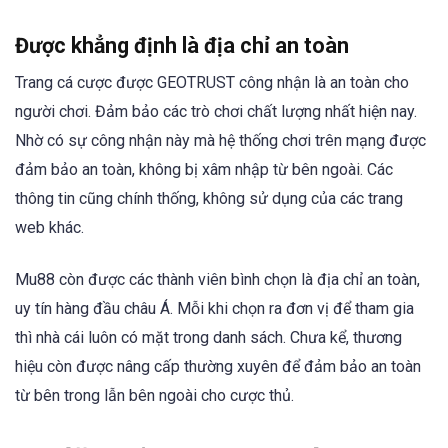
Được khẳng định là địa chỉ an toàn
Trang cá cược được GEOTRUST công nhận là an toàn cho
người chơi. Đảm bảo các trò chơi chất lượng nhất hiện nay.
Nhờ có sự công nhận này mà hệ thống chơi trên mạng được
đảm bảo an toàn, không bị xâm nhập từ bên ngoài. Các
thông tin cũng chính thống, không sử dụng của các trang
web khác.
Mu88 còn được các thành viên bình chọn là địa chỉ an toàn,
uy tín hàng đầu châu Á. Mỗi khi chọn ra đơn vị để tham gia
thì nhà cái luôn có mặt trong danh sách. Chưa kể, thương
hiệu còn được nâng cấp thường xuyên để đảm bảo an toàn
từ bên trong lẫn bên ngoài cho cược thủ.