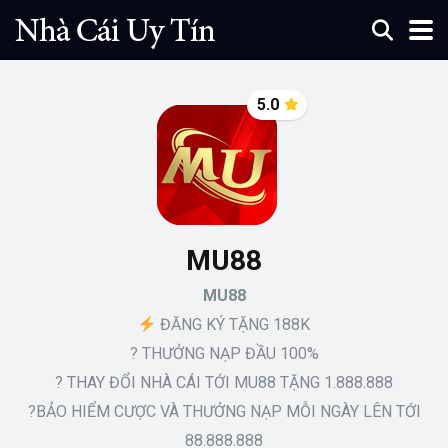
5.0
MU88
MU88
ĐĂNG KÝ TẶNG 188K
? THƯỞNG NẠP ĐẦU 100%
? THAY ĐỔI NHÀ CÁI TỚI MU88 TẶNG 1.888.888
?BẢO HIỂM CƯỢC VÀ THƯỞNG NẠP MỖI NGÀY LÊN TỚI
88.888.888