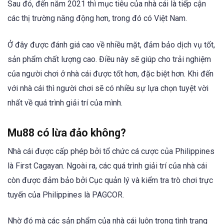
Sau đó, đến năm 2021 thì mục tiêu của nhà cái là tiếp cận
các thị trường năng động hơn, trong đó có Việt Nam.
Ở đây được đánh giá cao về nhiều mặt, đảm bảo dịch vụ tốt,
sản phẩm chất lượng cao. Điều này sẽ giúp cho trải nghiệm
của người chơi ở nhà cái được tốt hơn, đặc biệt hơn. Khi đến
với nhà cái thì người chơi sẽ có nhiều sự lựa chọn tuyệt vời
nhất về quá trình giải trí của mình.
Mu88 có lừa đảo không?
Nhà cái được cấp phép bởi tổ chức cá cược của Philippines
là First Cagayan. Ngoài ra, các quá trình giải trí của nhà cái
còn được đảm bảo bởi Cục quản lý và kiểm tra trò chơi trực
tuyến của Philippines là PAGCOR.
Nhờ đó mà các sản phẩm của nhà cái luôn trong tình trạng