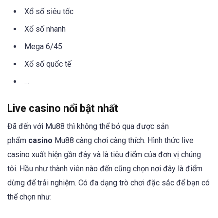
Xổ số siêu tốc
Xổ số nhanh
Mega 6/45
Xổ số quốc tế
…
Live casino nổi bật nhất
Đã đến với Mu88 thì không thể bỏ qua được sản
phẩm
casino
Mu88 càng chơi càng thích. Hình thức live
casino xuất hiện gần đây và là tiêu điểm của đơn vị chúng
tôi. Hầu như thành viên nào đến cũng chọn nơi đây là điểm
dừng để trải nghiệm. Có đa dạng trò chơi đặc sắc để bạn có
thể chọn như: