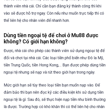
thành viên nhà cái. Chỉ cần bạn đăng ký thành công thì khi
vào sẽ được hỗ trợ ngay. Còn nếu như muốn trực tiếp thì có
thể liên hệ cho nhân viên để nhanh hơn.
Dùng tiền ngoại tệ để chơi ở Mu88 được
không? Có giới hạn không?
Được, nhà cái cho phép các thành viên sử dụng ngoại tệ để
đổi và chơi tại nhà cái. Các loại tiền phổ biến như Đô la Mỹ,
tiền Trung Quốc, tiền Hong Kong,… Bạn được phép dùng tiền
ngoại tệ nhưng sẽ nạp và rút theo giới hạn trong ngày.
Mức giới hạn sẽ tùy theo loại tiền bạn muốn nạp vào. Để
đảm bảo thì bạn nên đọc kỹ các điều kiện khi sử dụng tiền
ngoại tệ là gì. Sau đó, sẽ thực hiện nạp tiền như bình thường
là được. Trường hợp có khó khăn thì có thể liên hệ cho nhân