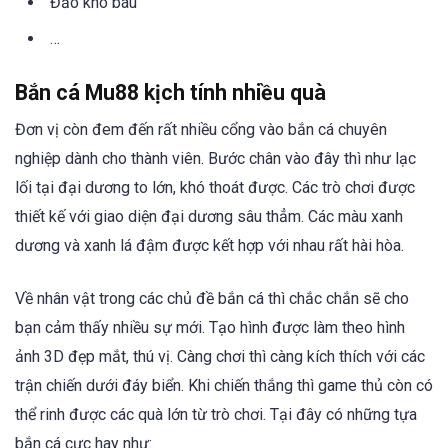
Đảo kho báu
…
Bắn cá Mu88 kịch tính nhiều quà
Đơn vị còn đem đến rất nhiều cổng vào bắn cá chuyên
nghiệp dành cho thành viên. Bước chân vào đây thì như lạc
lối tại đại dương to lớn, khó thoát được. Các trò chơi được
thiết kế với giao diện đại dương sâu thẳm. Các màu xanh
dương và xanh lá đậm được kết hợp với nhau rất hài hòa.
Về nhân vật trong các chủ đề bắn cá thì chắc chắn sẽ cho
bạn cảm thấy nhiều sự mới. Tạo hình được làm theo hình
ảnh 3D đẹp mắt, thú vị. Càng chơi thì càng kích thích với các
trận chiến dưới đáy biển. Khi chiến thắng thì game thủ còn có
thể rinh được các quà lớn từ trò chơi. Tại đây có những tựa
bắn cá cực hay như: