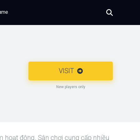
game
VISIT
New players only
m hoạt động. Sân chơi cung cấp nhiều