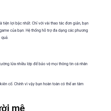
tiện lợi bậc nhất. Chỉ với vài thao tác đơn giản, bạn
hơi game của bạn. Hệ thống hỗ trợ đa dạng các phương
 quả.
ường lửa nhiều lớp để bảo vệ mọi thông tin cá nhân
iên cố. Chính vì vậy bạn hoàn toàn có thể an tâm
ười mê