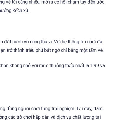
ởng về túi càng nhiều, mở ra cơ hội chạm tay đến ước
hưởng kếch xù.
 đặt cược vô cùng thú vị. Với hệ thống trò chơi đa
bạn trở thành triệu phú bất ngờ chỉ bằng một tấm vé.
 chắn không nhỏ với mức thưởng thấp nhất là 1:99 và
ộng đồng người chơi từng trải nghiệm. Tại đây, đam
ng các trò chơi hấp dẫn và dịch vụ chất lượng tại