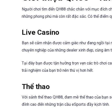
Người chơi tìm đến QH88 chắc chắn với mục đích chơ
những phong phú mà còn rất đặc sắc. Có thể điểm qu
Live Casino
Bạn sẽ cảm nhận được cảm giác như đang ngồi tại mộ
chuyên nghiệp của những dealer xinh đẹp, cùng âm th
Tại đây bạn được tận hưởng trọn vẹn các trò chơi ca
trải nghiệm của bạn trở nên thú vị hơn hết.
Thể thao
Với sảnh thể thao QH88, đam mê thể thao của bạn sẽ 
đỉnh cao đến những trận cầu eSports đầy kịch tính.