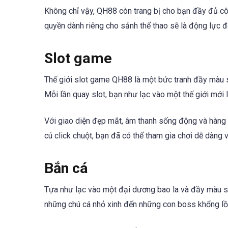
Không chỉ vậy, QH88 còn trang bị cho bạn đầy đủ cô
quyền dành riêng cho sảnh thể thao sẽ là động lực 
Slot game
Thế giới slot game QH88 là một bức tranh đầy màu s
Mỗi lần quay slot, bạn như lạc vào một thế giới mới 
Với giao diện đẹp mắt, âm thanh sống động và hàng l
cú click chuột, bạn đã có thể tham gia chơi dễ dàng v
Bắn cá
Tựa như lạc vào một đại dương bao la và đầy màu sắ
những chú cá nhỏ xinh đến những con boss khổng lồ,