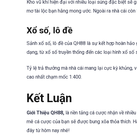
Kho vũ khí hiện đại với nhiều loại súng đặc biệt sẽ 
mơ tài lộc bạn hằng mong ước. Ngoài ra nhà cái còn
Xổ số, lô đề
Sảnh xổ số, lô đề của QH88 là sự kết hợp hoàn hảo g
dạng, từ xổ số truyền thống đến các loại hình xổ số 
Tỷ lệ trả thưởng mà nhà cái mang lại cực kỳ khủng, 
cao nhất chạm mốc 1:400.
Kết Luận
Giới Thiệu QH88,
là nền tảng cá cược nhận về nhiều
mê cá cược của bạn sẽ được bung xõa thỏa thích. Hãy
đây từ hôm nay nhé!