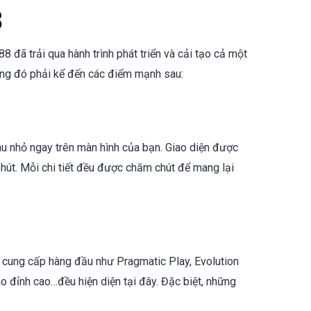
8
đã trải qua hành trình phát triển và cải tạo cả một
rong đó phải kể đến các điểm mạnh sau:
u nhỏ ngay trên màn hình của bạn. Giao diện được
 hút. Mỗi chi tiết đều được chăm chút để mang lại
cung cấp hàng đầu như Pragmatic Play, Evolution
o đỉnh cao…đều hiện diện tại đây. Đặc biệt, những