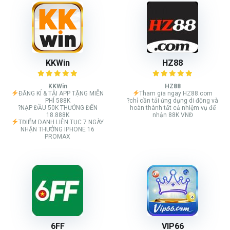
KKWin
HZ88
KKWin
HZ88
ĐĂNG KÍ & TẢI APP TẶNG MIỄN
Tham gia ngay HZ88.com
PHÍ 588K
?chỉ cần tải ứng dụng di động và
?NẠP ĐẦU 50K THƯỞNG ĐẾN
hoàn thành tất cả nhiệm vụ để
18.888K
nhận 88K VNĐ
TĐIỂM DANH LIÊN TỤC 7 NGÀY
NHẬN THƯỞNG IPHONE 16
PROMAX
6FF
VIP66