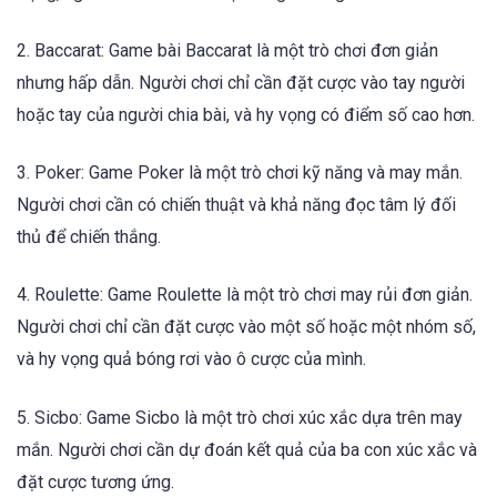
2. Baccarat: Game bài Baccarat là một trò chơi đơn giản
nhưng hấp dẫn. Người chơi chỉ cần đặt cược vào tay người
hoặc tay của người chia bài, và hy vọng có điểm số cao hơn.
3. Poker: Game Poker là một trò chơi kỹ năng và may mắn.
Người chơi cần có chiến thuật và khả năng đọc tâm lý đối
thủ để chiến thắng.
4. Roulette: Game Roulette là một trò chơi may rủi đơn giản.
Người chơi chỉ cần đặt cược vào một số hoặc một nhóm số,
và hy vọng quả bóng rơi vào ô cược của mình.
5. Sicbo: Game Sicbo là một trò chơi xúc xắc dựa trên may
mắn. Người chơi cần dự đoán kết quả của ba con xúc xắc và
đặt cược tương ứng.