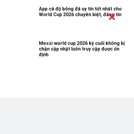
App cá độ bóng đá uy tín tốt nhất cho
World Cup 2026 chuyên biệt, đáng tin
Messi world cup 2026 kỳ cuối không bị
chặn cập nhật luôn truy cập được ổn
định